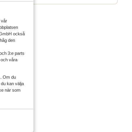
 vår
ebbplatsen
up GmbH också
ihåg den
och 3:e parts
l och våra
ner
s. Om du
 du kan välja
ycke när som
familj
2026