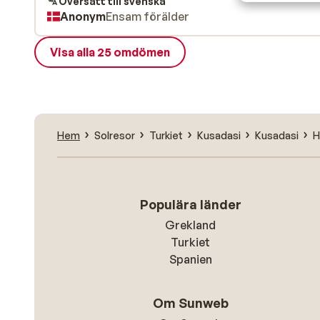
Översätt till svenska
Anonym
Ensam förälder
Visa alla 25 omdömen
Hem
Solresor
Turkiet
Kusadasi
Kusadasi
H
Populära länder
Grekland
Turkiet
Spanien
Om Sunweb