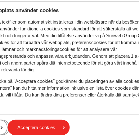
 kombination av högklassig service och
plats använder cookies
r, par och grupper av vänner. Strand & pool
 avkoppling. För de små finns en miniklubb
textfiler som automatiskt installeras i din webbläsare när du besöker
pa nya vänner. Det finns också en mini-
 använder funktionella cookies som standard för att säkerställa att w
er trivs också i allra högsta grad. Både
ekt och fungerar väl. Med din tillåtelse använder vi på Sunweb Gro
öjligheter när du vill få upp pulsen.
kies för att förbättra vår webbplats, preferenscookies för att komma 
badare föredrar delen med rutschkanor
u lämnar och marknadsföringscookies för att analysera vår
an. Stranden intill är fin och relativt
gsprestanda och anpassa våra erbjudanden. Genom att placera 1:a 
n välja din favoritplats för dagen. Mat &
 och andra parter spåra ditt internetbeteende för att göra vårt innehål
relevanta för dig.
se behöver du inte tänka på mat. Om du vill
speglar deras upplevelser av vår produkt.
Mer om recensio
ma för att äta på en av à-la-carte
cka på "Acceptera cookies" godkänner du placeringen av alla cookie
nationella rätter. Flera barer finns också
ntera" kan du hitta mer information inklusive en lista över cookies där
ånd. Omgivningarna Korumar Ephesus Beach
du vill tillåta. Du kan ändra dina preferenser eller återkalla ditt samt
Mest bokad av 
. Du kan ta en taxi till Kusadasi, cirka 15
lta i nöjeslivet.
edan
Fantastisk
7 maj 
10
Luxueus, lekker eten, netheid
Luxueus, lekker eten, netheid
il
il
Översätt till svenska
Acceptera cookies