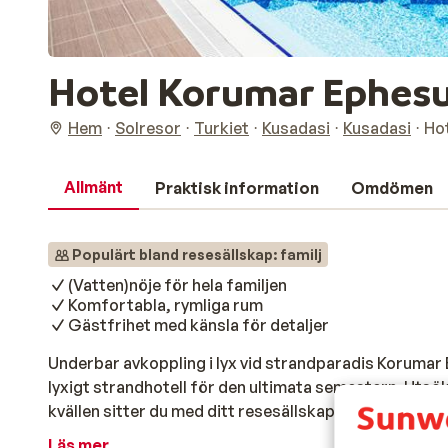
Hotel Korumar Ephesu
Hem
Solresor
Turkiet
Kusadasi
Kusadasi
Ho
Allmänt
Praktisk information
Omdömen
Populärt bland resesällskap: familj
(Vatten)nöje för hela familjen
Komfortabla, rymliga rum
Gästfrihet med känsla för detaljer
Underbar avkoppling i lyx vid strandparadis Korumar 
lyxigt strandhotell för den ultimata semestern. Utsö
kvällen sitter du med ditt resesällskap och beundrar
möts moderna faciliteter, elegant design och ett bre
Läs mer