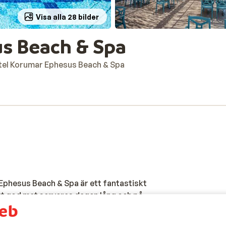
Visa alla 28 bilder
s Beach & Spa
tel Korumar Ephesus Beach & Spa
Ephesus Beach & Spa är ett fantastiskt
kt god mat serveras dagen lång och på
 solnedgången med en färgglad drink. Här
tt utbud av bekvämligheter som gör din