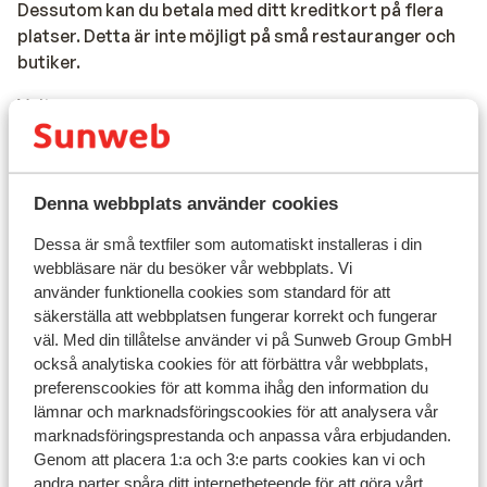
Dessutom kan du betala med ditt kreditkort på flera
platser. Detta är inte möjligt på små restauranger och
butiker.
Volt:
Du behöver inte en adapter då det är 220 volt i uttagen.
Resedokument:
Denna webbplats använder cookies
- Svenskt ID eller pass.
Dessa är små textfiler som automatiskt installeras i din
webbläsare när du besöker vår webbplats. Vi
- ID är obligatoriskt för barn under 12 år.
använder funktionella cookies som standard för att
säkerställa att webbplatsen fungerar korrekt och fungerar
- För personer under 18 år som reser utan vuxna krävs
väl. Med din tillåtelse använder vi på Sunweb Group GmbH
ett undertecknat uttalande från föräldrarna och / eller
också analytiska cookies för att förbättra vår webbplats,
vårdgivaren. Detta kan begäras.
preferenscookies för att komma ihåg den information du
lämnar och marknadsföringscookies för att analysera vår
- Resedokumenten måste vara giltiga under hela
marknadsföringsprestanda och anpassa våra erbjudanden.
vistelsen i Portugal.
Genom att placera 1:a och 3:e parts cookies kan vi och
andra parter spåra ditt internetbeteende för att göra vårt