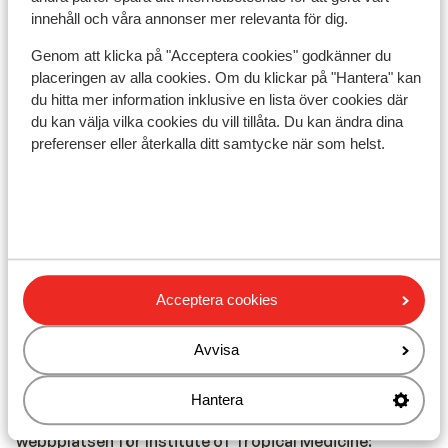
- Om du inte har en svensk nationalitet rekommenderar
innehåll och våra annonser mer relevanta för dig.
vi att du kontaktar ambassaden eller konsulatet.
Genom att klicka på "Acceptera cookies" godkänner du
- Att ha rätt och giltiga resedokument är alltid ditt eget
placeringen av alla cookies. Om du klickar på "Hantera" kan
ansvar.
du hitta mer information inklusive en lista över cookies där
du kan välja vilka cookies du vill tillåta. Du kan ändra dina
preferenser eller återkalla ditt samtycke när som helst.
Observera!
För Portugal:
I varje bokning måste minst 1 person per rum vara 18 år
Acceptera cookies
eller äldre.
Avvisa
Vaccination:
För aktuell information om vaccinationer och annan
Hantera
hälso- och resedata är det bäst att besöka
webbplatsen för Institute of Tropical Medicine: