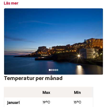
till 1400talet. Flera museer drar den konstintresserade,
Läs mer
här finns exempelvis museet för helig konst i det gamla
biskopspalatset. Stadens stora fotbollsikon, Ronaldo,
har också sitt museum här med delar av hans troféer
och kläder.
Stadens läge på bergssidorna runt en bukt är som
mest imponerande att beundra en bit över havet. Ta
linbanan uppför berget och låt dig hänföras av stadens
mestadels ljusa bebyggelse med röda tegeltak med
trädgårdarnas blommor i många färger framför
havets blå bakgrund. Nere vid havet finns bad i Lido-
området och en strandpromenad att utforska och du
kan vandra längs kusten till en by några kilometer bort
Temperatur per månad
och komma förbi Praia Formosa-stranden av gråaktig
lavasten. Kort sagt har Funchal något för alla sinnen
Max
Min
och många återvänder för att alltid hitta något nytt.
Restauranger i Funchal
januari
19°C
15°C