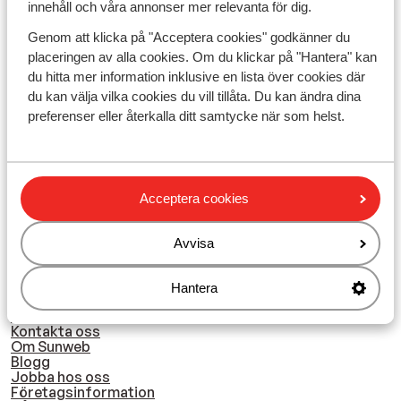
innehåll och våra annonser mer relevanta för dig.
8
Selini Suites & Waterpark
Genom att klicka på "Acceptera cookies" godkänner du
Grekland
Kreta
Chania - Kolymbari
placeringen av alla cookies. Om du klickar på "Hantera" kan
du hitta mer information inklusive en lista över cookies där
från
du kan välja vilka cookies du vill tillåta. Du kan ändra dina
7412
:-
preferenser eller återkalla ditt samtycke när som helst.
Boka nu
Acceptera cookies
Avvisa
Hantera
Sunweb
Nyhetsbrev
Kontakta oss
Om Sunweb
Blogg
Jobba hos oss
Företagsinformation