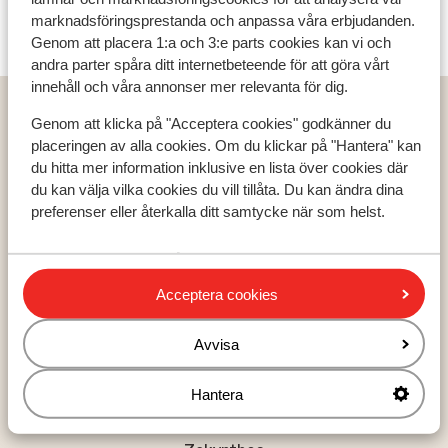
aktivitet kan du njuta av utsökta rätter i hotellets
för detta boende.
marknadsföringsprestanda och anpassa våra erbjudanden.
restaurang eller koppla av med en god drink i baren.
Genom att placera 1:a och 3:e parts cookies kan vi och
Omgivningarna Agadir är en modern stad med franska
andra parter spåra ditt internetbeteende för att göra vårt
influenser och en fantastisk sandstrand. Cornichen,
innehåll och våra annonser mer relevanta för dig.
den underbara strandpromenaden som sträcker sig
Hem
Solresor
Marocko
Agadir
Agadir
Genom att klicka på "Acceptera cookies" godkänner du
från marinan och fem kilometer söderut är kantad av
Tikida Golf Palace Hotel
placeringen av alla cookies. Om du klickar på "Hantera" kan
restauranger. Bakom stranden ligger det mer genuina
du hitta mer information inklusive en lista över cookies där
Agadir med Talborjt kvarteren, där du äter läcker
du kan välja vilka cookies du vill tillåta. Du kan ändra dina
marockansk mat till bra priser. Besök även
preferenser eller återkalla ditt samtycke när som helst.
affärskvarteren med marknaden Souk el Had.
Populära länder
Grekland
Acceptera cookies
Turkiet
Spanien
Avvisa
Hantera
Populära regioner
Kreta