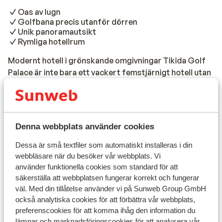
Oas av lugn
Golfbana precis utanför dörren
Unik panoramautsikt
Rymliga hotellrum
Modernt hotell i grönskande omgivningar Tikida Golf
Palace är inte bara ett vackert femstjärnigt hotell utan
också ett paradis för golfälskare. Hotellet ligger i ett
vackert landskap, omgivet av en eukalyptusskog. Med
Läs mer
sin unika marockanska arkitektur och moderna stil
Reseinformation
erbjuder hotellet flera rymliga rum och en vacker utsikt
Denna webbplats använder cookies
över Golf du Soleil. Strand & pool När det gäller
faciliteter kommer du inte att sakna något. Koppla av i
Dessa är små textfiler som automatiskt installeras i din
Måltider
det lyxiga spaet, njut av en skön massage eller
webbläsare när du besöker vår webbplats. Vi
använder funktionella cookies som standard för att
tillbringa dagen i poolen. För de mer aktiva är fitness-
Flygresan
säkerställa att webbplatsen fungerar korrekt och fungerar
och golfbanan ett paradis. Oavsett om du vill utveckla
väl. Med din tillåtelse använder vi på Sunweb Group GmbH
dina golfkunskaper eller vill slå ett slag, är golfklubben
Vad våra gäster tycker
också analytiska cookies för att förbättra vår webbplats,
öppen för alla. Den privata sandstranden ligger ca 9100
preferenscookies för att komma ihåg den information du
meter ifrån ditt boende. Mat & dryck Efter en dag med
Tyvärr finns det för närvarande inga omdömen
lämnar och marknadsföringscookies för att analysera vår