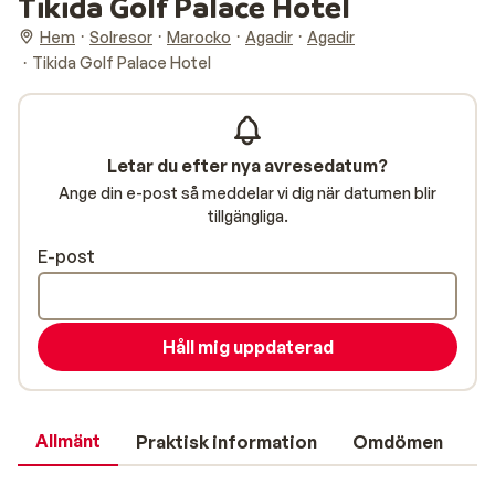
Tikida Golf Palace Hotel
Hem
Solresor
Marocko
Agadir
Agadir
Tikida Golf Palace Hotel
Letar du efter nya avresedatum?
Ange din e-post så meddelar vi dig när datumen blir
tillgängliga.
E-post
Håll mig uppdaterad
Allmänt
Praktisk information
Omdömen