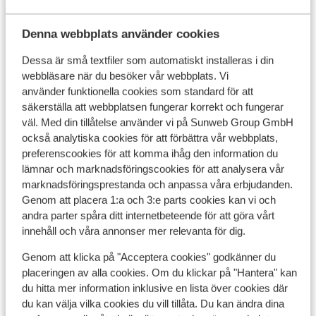
semestern. Hotellet renoveras under den kommande
vintern 2017/2018. Vill du tävla mot dina medresenärer
Denna webbplats använder cookies
finns här också flera idrottsanläggningar. På Hotel
Flygresan
Osmine har du även möjlighet att hyra cyklar för att
Dessa är små textfiler som automatiskt installeras i din
Vad våra gäster tycker
utforska den vackra naturen eller cykla den korta
webbläsare när du besöker vår webbplats. Vi
sträckan till den Slanos pittoreska centrum. Vill du
använder funktionella cookies som standard för att
Det här är 100 % äkta kundrecensioner som verkligen
krydda semestern med lite extra avslappning, har
säkerställa att webbplatsen fungerar korrekt och fungerar
speglar deras upplevelser av vår produkt.
hotellet ett spa där du har möjlighet att boka massage
väl. Med din tillåtelse använder vi på Sunweb Group GmbH
Mer om recensioner
och skönhetsbehandlingar (kostar extra). Din vistelse
också analytiska cookies för att förbättra vår webbplats,
preferenscookies för att komma ihåg den information du
på Hotel Osmine är med all inclusive där både mat och
lämnar och marknadsföringscookies för att analysera vår
dryck ingår i priset. Sunweb rekommenderar Hotel
marknadsföringsprestanda och anpassa våra erbjudanden.
Osmine speciellt för familjer som söker en billig all
Genom att placera 1:a och 3:e parts cookies kan vi och
inclusive-semester i lugna och vackra omgivningar.
andra parter spåra ditt internetbeteende för att göra vårt
innehåll och våra annonser mer relevanta för dig.
Genom att klicka på "Acceptera cookies" godkänner du
placeringen av alla cookies. Om du klickar på "Hantera" kan
du hitta mer information inklusive en lista över cookies där
du kan välja vilka cookies du vill tillåta. Du kan ändra dina