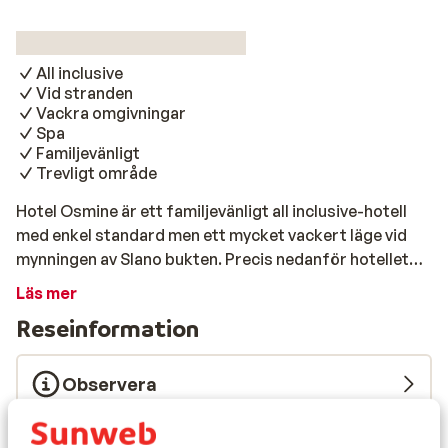
All inclusive
Vid stranden
Vackra omgivningar
Spa
Familjevänligt
Trevligt område
Hotel Osmine är ett familjevänligt all inclusive-hotell
med enkel standard men ett mycket vackert läge vid
mynningen av Slano bukten. Precis nedanför hotellet
ligger en vacker stenstrand där du kan njuta av solen
Läs mer
och bada i det kristallklara vattnet. Hotellets mysiga
Reseinformation
poolområde erbjuder både pool och en barnpool samt
vacker utsikt över havet. De yngsta kan träffa nya
vänner och delta i roliga aktiviteter i barnklubben (här
Observera
talas inte svenska), och hotellets underhållningsteamet
ser till att varken barn eller vuxna har tråkigt under
Måltider