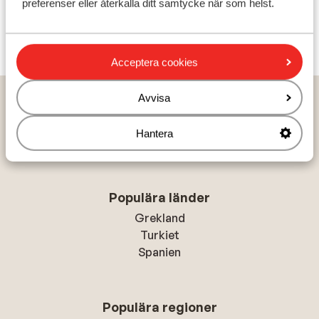
preferenser eller återkalla ditt samtycke när som helst.
Visa alla 0 omdömen
Acceptera cookies
Hem
Solresor
Italien
Kroatien
Dubrovnik kusten
Avvisa
Slano
Hotel Osmine
Hantera
Populära länder
Grekland
Turkiet
Spanien
Populära regioner