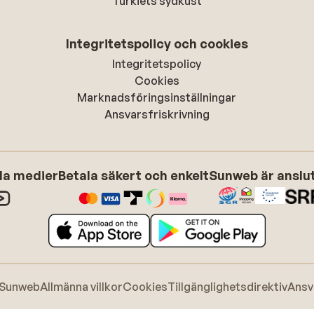
Turkiets sydkust
Integritetspolicy och cookies
Integritetspolicy
Cookies
Marknadsföringsinställningar
Ansvarsfriskrivning
ala medier
Betala säkert och enkelt
Sunweb är anslute
 Sunweb
Allmänna villkor
Cookies
Tillgänglighetsdirektiv
Ansv