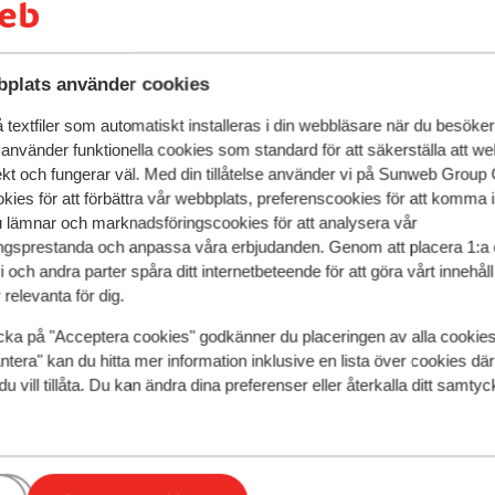
i Srebreno buktes fantastiskt vackra
ers promenad från den vackra stenstranden.
Mlinis lilla centrum. Samtidigt är det bara
plats använder cookies
entrum, där du hittar pittoreska gator och
 Dubrovnik Riviera Hotel bor du i moderna
textfiler som automatiskt installeras i din webbläsare när du besöker
 använder funktionella cookies som standard för att säkerställa att w
llet har ett trevligt poolområde där du
ekt och fungerar väl. Med din tillåtelse använder vi på Sunweb Gro
kväma solstolarna. Här finns också ett
kies för att förbättra vår webbplats, preferenscookies för att komma 
ar (kostar extra). Vill du hålla dig i form
u lämnar och marknadsföringscookies för att analysera vår
a en omgång tennis på hotellets tennisbana.
gsprestanda och anpassa våra erbjudanden. Genom att placera 1:a 
uderar frukost, men du har också möjlighet
 och andra parter spåra ditt internetbeteende för att göra vårt innehål
raton Dubrovnik Riviera Hotel särskilt
relevanta för dig.
kra omgivningar.
cka på "Acceptera cookies" godkänner du placeringen av alla cookie
speglar deras upplevelser av vår produkt.
Mer om recensio
ntera" kan du hitta mer information inklusive en lista över cookies där
du vill tillåta. Du kan ändra dina preferenser eller återkalla ditt samt