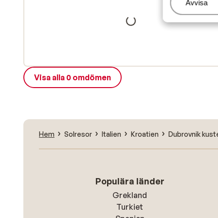
Hantera
Avvisa
Visa alla 0 omdömen
Hem
Solresor
Italien
Kroatien
Dubrovnik kust
Populära länder
Grekland
Turkiet