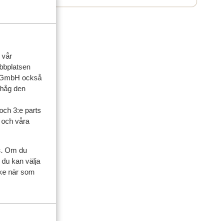
 vår
ebbplatsen
up GmbH också
ihåg den
och 3:e parts
l och våra
s. Om du
ner
 du kan välja
ycke när som