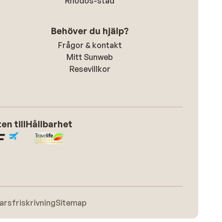
Rhodos-stad
Behöver du hjälp?
Frågor & kontakt
Mitt Sunweb
Resevillkor
n till
Hållbarhet
arsfriskrivning
Sitemap