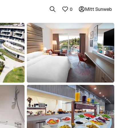
0
Mitt Sunweb