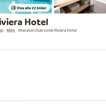
Visa alla 22 bilder
viera Hotel
en
Mlini
Sheraton Dubrovnik Riviera Hotel
ell med hög standard som öppnade sina