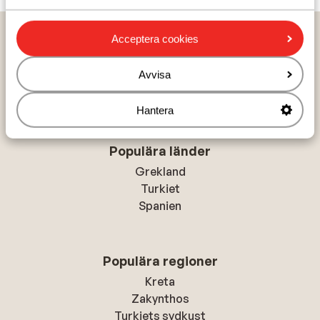
Hem
Solresor
Italien
Kroatien
Dalmatia
Acceptera cookies
Brac Island - Supetar
Labranda Velaris VILLAGE 3* (Vrilo & Vlacica)
Avvisa
Hantera
Populära länder
Grekland
Turkiet
Spanien
Populära regioner
Kreta
Zakynthos
Turkiets sydkust