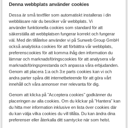
växterna och träden. Det finns också ett gym och du
Denna webbplats använder cookies
Flygresan
kan spela en omgång bordtennis! Avsluta dagen med en
Dessa är små textfiler som automatiskt installeras i din
utsökt måltid i restaurangen eller njut av en
Vad våra gäster tycker
webbläsare när du besöker vår webbplats. Vi
uppfriskande drink i den mysiga baren.
använder funktionella cookies som standard för att
Det här är 100 % äkta kundrecensioner som verkligen
säkerställa att webbplatsen fungerar korrekt och fungerar
speglar deras upplevelser av vår produkt.
väl. Med din tillåtelse använder vi på Sunweb Group GmbH
Mer om recensioner
också analytiska cookies för att förbättra vår webbplats,
preferenscookies för att komma ihåg den information du
lämnar och marknadsföringscookies för att analysera vår
marknadsföringsprestanda och anpassa våra erbjudanden.
Genom att placera 1:a och 3:e parts cookies kan vi och
andra parter spåra ditt internetbeteende för att göra vårt
innehåll och våra annonser mer relevanta för dig.
Genom att klicka på "Acceptera cookies" godkänner du
placeringen av alla cookies. Om du klickar på "Hantera" kan
du hitta mer information inklusive en lista över cookies där
du kan välja vilka cookies du vill tillåta. Du kan ändra dina
Visa alla 0 omdömen
preferenser eller återkalla ditt samtycke när som helst.