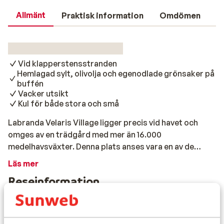
Allmänt
Praktisk information
Omdömen
Vid klapperstensstranden
Hemlagad sylt, olivolja och egenodlade grönsaker på
buffén
Vacker utsikt
Kul för både stora och små
Labranda Velaris Village ligger precis vid havet och
omges av en trädgård med mer än 16.000
medelhavsväxter. Denna plats anses vara en av de
vackraste platserna på ön Brac. Under en promenad
Läs mer
kan du se hemodlade grönsaker och frukter och känna
Reseinformation
den ljuvliga doften av lavendel. Här kan du koppla av
helt och hållet! Anläggningen erbjuder också flera
faciliteter för avkoppling och motion. Det finns t.ex. en
Måltider
inbjudande pool med vacker utsikt över de många