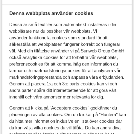
D
Njut i en solsäng vid poolen
N
Yoga och vattengymnastik
M
Denna webbplats använder cookies
Fantastisk vattenpark
pris per person från
Lör 8 Maj - Lör 15 Maj
Lör 
Dessa är små textfiler som automatiskt installeras i din
11 831:-
All inclusive
2
person
Ultr
webbläsare när du besöker vår webbplats. Vi
Visa
använder funktionella cookies som standard för att
säkerställa att webbplatsen fungerar korrekt och fungerar
väl. Med din tillåtelse använder vi på Sunweb Group GmbH
också analytiska cookies för att förbättra vår webbplats,
preferenscookies för att komma ihåg den information du
lämnar och marknadsföringscookies för att analysera vår
Praktisk information
marknadsföringsprestanda och anpassa våra erbjudanden.
Genom att placera 1:a och 3:e parts cookies kan vi och
andra parter spåra ditt internetbeteende för att göra vårt
Huvudstad:
innehåll och våra annonser mer relevanta för dig.
Huvudstad är Aten.
Genom att klicka på "Acceptera cookies" godkänner du
Tidsskillnad:
placeringen av alla cookies. Om du klickar på "Hantera" kan
Grekland är 1 timme före Sverige.
du hitta mer information inklusive en lista över cookies där
du kan välja vilka cookies du vill tillåta. Du kan ändra dina
Språk: