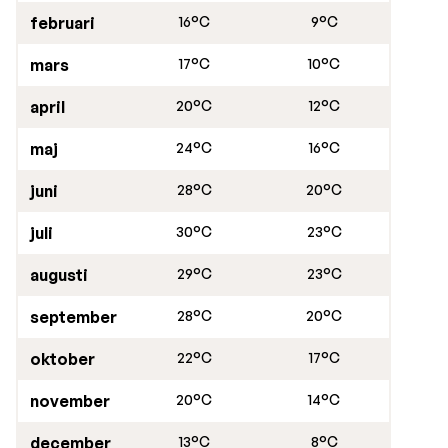
februari
16°C
9°C
mars
17°C
10°C
april
20°C
12°C
maj
24°C
16°C
juni
28°C
20°C
juli
30°C
23°C
augusti
29°C
23°C
september
28°C
20°C
oktober
22°C
17°C
november
20°C
14°C
december
13°C
8°C