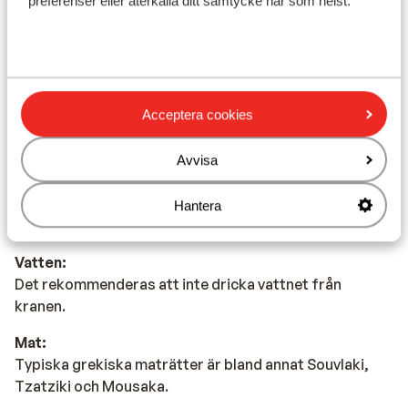
preferenser eller återkalla ditt samtycke när som helst.
Det officiella språket är grekiska. Men du klarar dig på
engelska (och delvis på tyska).
Valuta:
Den officiella valutan är euro.
Acceptera cookies
Dricks:
Det är normalt att ge 10 % av totalbeloppet i dricks på
Avvisa
barer och restauranger i Grekland.
Elektricitet:
Hantera
220 Volt.
Vatten:
Det rekommenderas att inte dricka vattnet från
kranen.
Mat:
Typiska grekiska maträtter är bland annat Souvlaki,
Tzatziki och Mousaka.