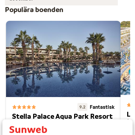
Populära boenden
Fantastisk
9.2
Ly
Stella Palace Aqua Park Resort
Anal
Analipsis
Kreta
Grekland
H
Rymligt hotell vid stranden