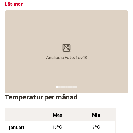
Stranden i Analipsi är lång och inbjudande med en
Läs mer
blandning av grus och sand. Det blir långsamt djupt och
därmed är stranden barnvänlig. Analipsi är omgiven av
vackra olivlundar, charmiga bygator och en vacker
grekisk kyrka mitt i byn. Både staden, stranden och
omgivningarna utgör en perfekt inramning för en
avkopplande semester, oavsett om du reser med eller
utan barn.
Restauranger i Analipsi
Analipsis Foto: 1 av 13
Inne i byn finner du familjedrivna tavernor där du kan
prova på det kretenska köket. Den populära
semesterorten
Hersonissos
ligger endast 5 km bort
om man vill ha ett större utbud och om man vill prova på
Temperatur per månad
utelivet som är mycket fartfyllt här.
Max
Min
januari
13°C
7°C