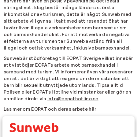
närvaro har även en positiv påverkan på det lokala
näringslivet. Idag består många länders största
inkomstkällor av turismen, detta är något Sunweb med
sitt arbete vill gynna. I takt med att resandet ökat har
tyvärr även illegala verksamheter som barnsexturism
och barnsexhandel ökat. För att motverka de negativa
effekterna av turismen tar Sunweb avstånd från all
illegal och oetisk verksamhet, inklusive barnsexhandel.
Sunweb är stödföretag till ECPAT Sverige vilket innebär
att vi stödjer ECPATs arbete mot barnsexhandel i
samband med turism. Vi informerar även våra resenärer
om att det är viktigt att reagera om de misstänker att
barn blir sexuellt utnyttjade utomlands. Tipsa alltid
Polisen eller
ECPATs Hotline
vid misstankar eller gör en
anmälan direkt via
info@ecpathotline.se
Läs mer om ECPAT och deras arbete här
Hjälp Polisen
Du kan hjälpa Polisen i deras arbete att stoppa