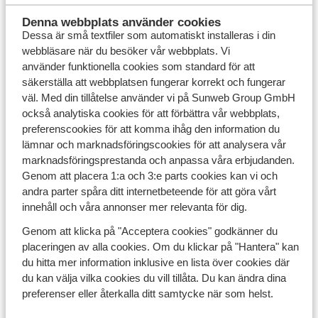
barnsexturism. Tipsa Polisen om du misstänker att en
nordisk eller europisk medborgare utnyttjar barn
Denna webbplats använder cookies
Dessa är små textfiler som automatiskt installeras i din
sexuellt utomlands. Din iakttagelse kan hjälpa Polisen
webbläsare när du besöker vår webbplats. Vi
att förhindra fler övergrepp. Du kan tipsa dem anonymt
använder funktionella cookies som standard för att
på länken nedan eller via ECPATs Hotline.
säkerställa att webbplatsen fungerar korrekt och fungerar
väl. Med din tillåtelse använder vi på Sunweb Group GmbH
Tipsa Polisen
också analytiska cookies för att förbättra vår webbplats,
preferenscookies för att komma ihåg den information du
lämnar och marknadsföringscookies för att analysera vår
marknadsföringsprestanda och anpassa våra erbjudanden.
Sunweb
Genom att placera 1:a och 3:e parts cookies kan vi och
andra parter spåra ditt internetbeteende för att göra vårt
Kontakta oss
Om Sunweb
innehåll och våra annonser mer relevanta för dig.
Blogg
Jobba hos oss
Genom att klicka på "Acceptera cookies" godkänner du
Företagsinformation
placeringen av alla cookies. Om du klickar på "Hantera" kan
Hållbar semester
du hitta mer information inklusive en lista över cookies där
Cookiesinställningar
Marknadsföringsinställningar
du kan välja vilka cookies du vill tillåta. Du kan ändra dina
Tillgänglighetsdirektiv
preferenser eller återkalla ditt samtycke när som helst.
Ansvarsfriskrivning