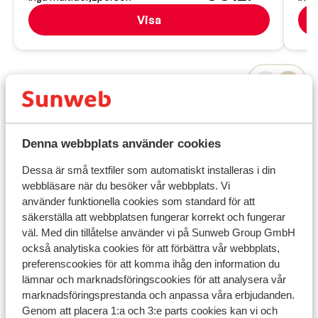
Visa
Praktisk information
Denna webbplats använder cookies
Huvudstad:
Huvudstad är Aten.
Dessa är små textfiler som automatiskt installeras i din
webbläsare när du besöker vår webbplats. Vi
Tidsskillnad:
använder funktionella cookies som standard för att
Grekland är 1 timme före Sverige.
säkerställa att webbplatsen fungerar korrekt och fungerar
väl. Med din tillåtelse använder vi på Sunweb Group GmbH
Språk:
också analytiska cookies för att förbättra vår webbplats,
Det officiella språket är grekiska. Men du klarar dig på
preferenscookies för att komma ihåg den information du
engelska (och delvis på tyska).
lämnar och marknadsföringscookies för att analysera vår
marknadsföringsprestanda och anpassa våra erbjudanden.
Valuta:
Genom att placera 1:a och 3:e parts cookies kan vi och
Den officiella valutan är euro.