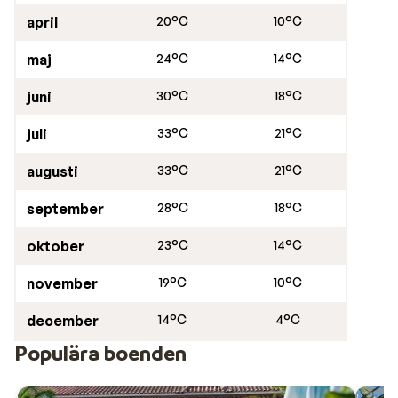
april
20°C
10°C
maj
24°C
14°C
juni
30°C
18°C
juli
33°C
21°C
augusti
33°C
21°C
september
28°C
18°C
oktober
23°C
14°C
november
19°C
10°C
december
14°C
4°C
Populära boenden