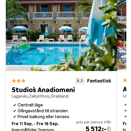
Fantastisk
8.3
Ap
Studio´s Anadiomeni
Lag
Laganás
Zakynthos
Grekland
A
Centralt läge
N
Gångavstånd till stranden
T
Privat balkong eller terrass
pris per person från
Fre 11 Sep. - Fre 18 Sep.
Fre 
5 512:-
Inga måltider
2
person
Inga