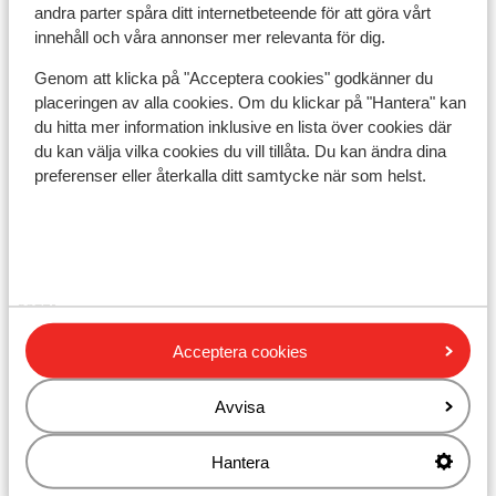
andra parter spåra ditt internetbeteende för att göra vårt
innehåll och våra annonser mer relevanta för dig.
Dricks:
Det är normalt att ge 10 % av totalbeloppet i dricks på
Genom att klicka på "Acceptera cookies" godkänner du
barer och restauranger i Grekland.
placeringen av alla cookies. Om du klickar på "Hantera" kan
du hitta mer information inklusive en lista över cookies där
Elektricitet:
du kan välja vilka cookies du vill tillåta. Du kan ändra dina
220 Volt.
preferenser eller återkalla ditt samtycke när som helst.
Vatten:
Det rekommenderas att inte dricka vattnet från
kranen.
Mat:
Typiska grekiska maträtter är bland annat Souvlaki,
Acceptera cookies
Tzatziki och Mousaka.
Mobiltelefon:
Avvisa
En svensk mobil fungerar normalt sett även i Grekland.
Kontrollera det för säkerhetsskull med din
Hantera
mobiloperatör och var försiktigt med internetavgifter.