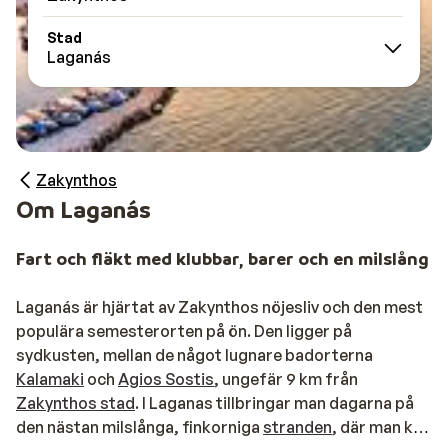
Stad
Laganás
Zakynthos
Om Laganás
Fart och fläkt med klubbar, barer och en milslång 
Laganás är hjärtat av Zakynthos nöjesliv och den mest
populära semesterorten på ön. Den ligger på
sydkusten, mellan de något lugnare badorterna
Kalamaki
och
Agios Sostis
, ungefär 9 km från
Zakynthos stad
. I Laganas tillbringar man dagarna på
den nästan milslånga, finkorniga
stranden
, där man kan