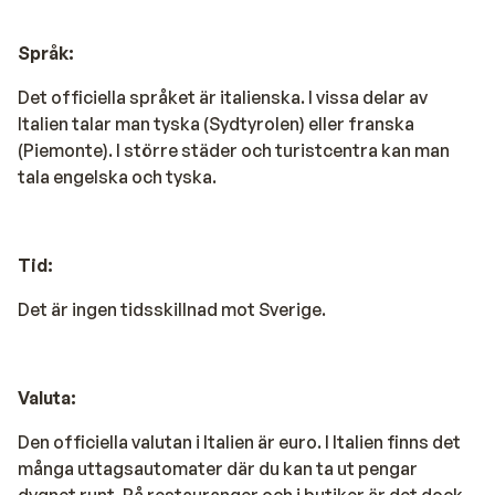
härliga vandrings- och cykelturer. Komplettera dina
stranddagar med fysisk aktivitet och upplev den
Språk:
mångsidiga skönheten Sicilien har att erbjuda.
Restauranger i Terrasini
Det officiella språket är italienska. I vissa delar av
Italien talar man tyska (Sydtyrolen) eller franska
I Terrasini finns ett bra utbud av restauranger,
(Piemonte). I större städer och turistcentra kan man
trattorior, caféer och barer, maten är tillagad av
tala engelska och tyska.
färska råvaror och vinerna är förträffliga.
Tid:
Det är ingen tidsskillnad mot Sverige.
Valuta:
Den officiella valutan i Italien är euro. I Italien finns det
många uttagsautomater där du kan ta ut pengar
dygnet runt. På restauranger och i butiker är det dock