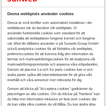
ambassaden i det land du vill resa till och de länder du
reser igenom.
Denna webbplats använder cookies
Att resa med rätt dokument är ditt eget ansvar.
Sunweb kan inte hållas ansvarigt för detta.
Dessa är små textfiler som automatiskt installeras i din
webbläsare när du besöker vår webbplats. Vi
använder funktionella cookies som standard för att
Reseledare:
säkerställa att webbplatsen fungerar korrekt och fungerar
väl. Med din tillåtelse använder vi på Sunweb Group GmbH
Sicilien: Det finns ingen Sunweb-reseledare i regionen
också analytiska cookies för att förbättra vår webbplats,
Sicilien. Du kommer att tas om hand av en
preferenscookies för att komma ihåg den information du
engelsktalande lokal representant här.
lämnar och marknadsföringscookies för att analysera vår
marknadsföringsprestanda och anpassa våra erbjudanden.
Kalabrien: det finns ingen Sunweb-reseledare i
Genom att placera 1:a och 3:e parts cookies kan vi och
regionen Kalabrien. Du kommer att tas om hand av vår
andra parter spåra ditt internetbeteende för att göra vårt
lokala engelsktalande representant här.
innehåll och våra annonser mer relevanta för dig.
Genom att klicka på "Acceptera cookies" godkänner du
placeringen av alla cookies. Om du klickar på "Hantera" kan
Telefoni:
du hitta mer information inklusive en lista över cookies där
du kan välja vilka cookies du vill tillåta. Du kan ändra dina