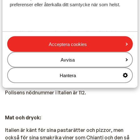
Du kan använda din mobiltelefon för att ringa
preferenser eller återkalla ditt samtycke när som helst.
telefonsamtal i Italien. Vi rekommenderar att du
begränsar detta så mycket som möjligt på grund av de
höga avgifter som tas ut. Kontrollera med din operatör
om detta före semestern. Om du vill använda internet
via din telefon rekommenderar vi att du gör det via ett
Acceptera cookies
trådlöst nätverk. Stäng också alltid av dataroaming när
du är utomlands.
Avvisa
Hantera
Nödnummer:
Polisens nödnummer i Italien är 112.
Mat och dryck:
Italien är känt för sina pastarätter och pizzor, men
också för sina smakrika viner som Chianti och den så