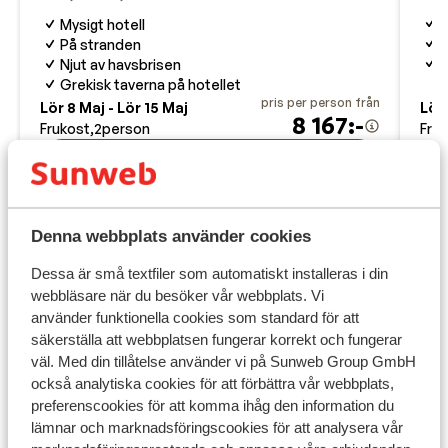
V
Mysigt hotell
N
På stranden
F
Njut av havsbrisen
Grekisk taverna på hotellet
pris per person från
Lör 8 Maj - Lör 15 Maj
Lör 
8 167:-
Frukost
2
person
Fru
Visa
Denna webbplats använder cookies
Dessa är små textfiler som automatiskt installeras i din
Praktisk information
webbläsare när du besöker vår webbplats. Vi
använder funktionella cookies som standard för att
Huvudstad:
säkerställa att webbplatsen fungerar korrekt och fungerar
Huvudstad är Aten.
väl. Med din tillåtelse använder vi på Sunweb Group GmbH
också analytiska cookies för att förbättra vår webbplats,
Tidsskillnad:
preferenscookies för att komma ihåg den information du
Grekland är 1 timme före Sverige.
lämnar och marknadsföringscookies för att analysera vår