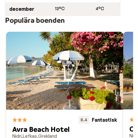
december
13°C
4°C
Populära boenden
Fantastisk
8.4
Ch
Avra Beach Hotel
Nidr
Nidri
Lefkas
Grekland