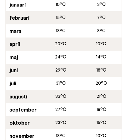
januari
10°C
3°C
februari
15°C
7°C
mars
18°C
8°C
april
20°C
10°C
maj
24°C
14°C
juni
29°C
18°C
juli
31°C
20°C
augusti
33°C
21°C
september
27°C
18°C
oktober
23°C
15°C
november
18°C
10°C