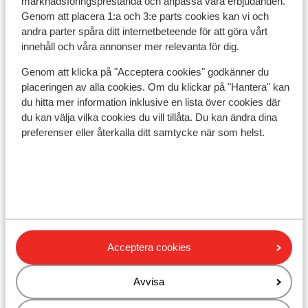
marknadsföringsprestanda och anpassa våra erbjudanden.
Språk:
Genom att placera 1:a och 3:e parts cookies kan vi och
Det officiella språket är grekiska. Men du klarar dig på
andra parter spåra ditt internetbeteende för att göra vårt
engelska (och delvis på tyska).
innehåll och våra annonser mer relevanta för dig.
Valuta:
Genom att klicka på "Acceptera cookies" godkänner du
placeringen av alla cookies. Om du klickar på "Hantera" kan
Den officiella valutan är euro.
du hitta mer information inklusive en lista över cookies där
Dricks:
du kan välja vilka cookies du vill tillåta. Du kan ändra dina
Det är normalt att ge 10 % av totalbeloppet i dricks på
preferenser eller återkalla ditt samtycke när som helst.
barer och restauranger i Grekland.
Elektricitet:
220 Volt.
Vatten:
Det rekommenderas att inte dricka vattnet från
Acceptera cookies
kranen.
Mat:
Avvisa
Typiska grekiska maträtter är bland annat Souvlaki,