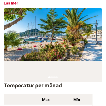
Stränderna är små och består mestadels av
Läs mer
klappersten, omgivna av grönskande palmer och
pinjeträd som reser sig ovanför vattenbrynet. Längs
den mysiga hamnpromenaden ligger restauranger och
kaféer sida vid sida där du njuter av färskfångad fisk
och skaldjur.
Restauranger och uteliv i Nidri
I den gemytliga hamnen ligger många restauranger,
tavernor och caféer. Längs den trafikerade
huvudvägen finns restauranger, barer, souvenirbutiker
och barer. De flesta restauranger serverar
internationell mat, vissa med brittisk touch men även
genuint grekisk mat.
Temperatur per månad
Max
Min