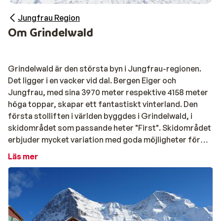
Jungfrau Region
Om Grindelwald
Grindelwald är den största byn i Jungfrau-regionen.
Det ligger i en vacker vid dal. Bergen Eiger och
Jungfrau, med sina 3970 meter respektive 4158 meter
höga toppar, skapar ett fantastiskt vinterland. Den
första stolliften i världen byggdes i Grindelwald, i
skidområdet som passande heter "First". Skidområdet
erbjuder mycket variation med goda möjligheter för
både avancerade åkare och nybörjare. På 2168 meters
Läs mer
höjd, vid utgången av kabinliften som går från
Grindelwald, kommer nybörjare att hitta ett antal
enklare pister. Snowboardåkare kan roa sig i och runt
Grindelwald, inklusive snowparken White Elements.
Längdskidåkare och vandrare har även flera stigar och