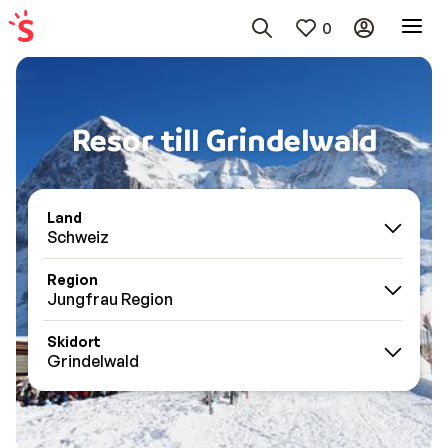
0
Resor till Grindelwald
Land
Schweiz
Region
Jungfrau Region
Skidort
Grindelwald