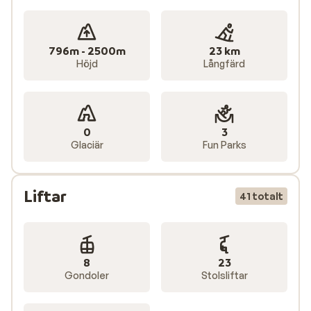
796m - 2500m
23 km
Höjd
Långfärd
0
3
Glaciär
Fun Parks
Liftar
41 totalt
8
23
Gondoler
Stolsliftar