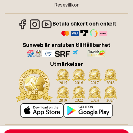
Resevillkor
Betala säkert och enkelt
Sunweb är ansluten till
Hållbarhet
Utmärkelser
Om Sunweb
Jobba hos Sunweb
Allmänna villkor
Cookies