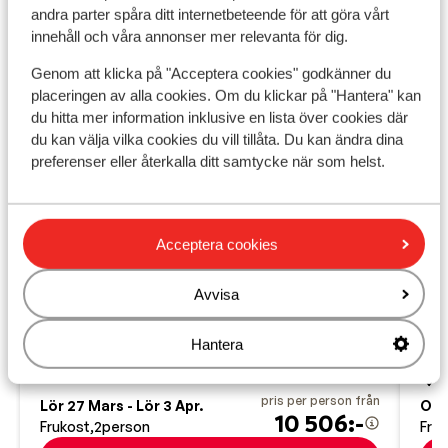
andra parter spåra ditt internetbeteende för att göra vårt
innehåll och våra annonser mer relevanta för dig.
Genom att klicka på "Acceptera cookies" godkänner du
placeringen av alla cookies. Om du klickar på "Hantera" kan
du hitta mer information inklusive en lista över cookies där
du kan välja vilka cookies du vill tillåta. Du kan ändra dina
preferenser eller återkalla ditt samtycke när som helst.
Fantastisk
Acceptera cookies
8.7
Derby Hotel Grindelwald
Ho
Avvisa
Grindelwald
Jungfrau Region
Schweiz
Gri
Tågstationen ligger precis utanför dörren
B
Hantera
T
Skidlift nästan bredvid hotellet
g
Egen bar och restaurang
P
pris per person från
Lör 27 Mars - Lör 3 Apr.
Ons
10 506:-
Frukost
2
person
Fru