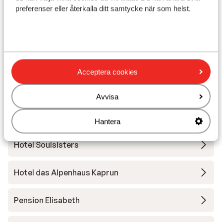
10 184:-
All inclusive
2
person
Inga
preferenser eller återkalla ditt samtycke när som helst.
Visa
Acceptera cookies
Andra boenden i Kaprun
Avvisa
People’s Hotel
Hantera
Hotel Soulsisters
Hotel das Alpenhaus Kaprun
Pension Elisabeth