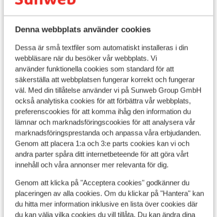
Denna webbplats använder cookies
Dessa är små textfiler som automatiskt installeras i din
webbläsare när du besöker vår webbplats. Vi
använder funktionella cookies som standard för att
säkerställa att webbplatsen fungerar korrekt och fungerar
väl. Med din tillåtelse använder vi på Sunweb Group GmbH
också analytiska cookies för att förbättra vår webbplats,
preferenscookies för att komma ihåg den information du
lämnar och marknadsföringscookies för att analysera vår
Bra
marknadsföringsprestanda och anpassa våra erbjudanden.
7.5
Genom att placera 1:a och 3:e parts cookies kan vi och
Hotel Victoriya
VA
andra parter spåra ditt internetbeteende för att göra vårt
Kaprun
Zell am See - Kaprun
Österrike
innehåll och våra annonser mer relevanta för dig.
Kap
All inclusive
K
Genom att klicka på "Acceptera cookies" godkänner du
Moderna och fina rum
K
Inomhuspool
placeringen av alla cookies. Om du klickar på "Hantera" kan
P
Wellness
du hitta mer information inklusive en lista över cookies där
pris per person från
Sön 4 Apr. - Sön 11 Apr.
Lör 
du kan välja vilka cookies du vill tillåta. Du kan ändra dina