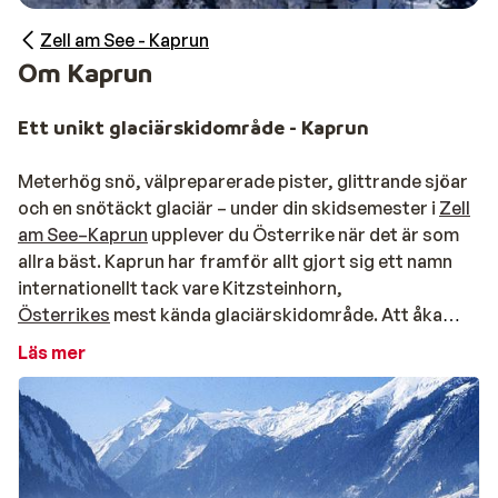
Zell am See - Kaprun
Om Kaprun
Ett unikt glaciärskidområde - Kaprun
Meterhög snö, välpreparerade pister, glittrande sjöar
och en snötäckt glaciär – under din skidsemester i
Zell
am See–Kaprun
upplever du Österrike när det är som
allra bäst. Kaprun har framför allt gjort sig ett namn
internationellt tack vare Kitzsteinhorn,
Österrikes
mest kända glaciärskidområde. Att åka
skidor här är idealiskt för både nybörjare och erfarna
Läs mer
åkare, eftersom pisterna på glaciären varken är
särskilt branta eller smala – de är breda, lättåkta och
bjuder nästan alltid på perfekt snö. I området väntar
138 kilometer nedfarter som räcker för flera dagars
skidåkning. Vill du ha ännu mer variation? Då tar du