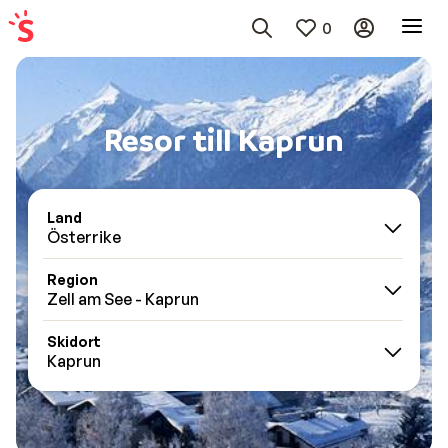
0
Resor till Kaprun
Land
Österrike
Region
Zell am See - Kaprun
Skidort
Kaprun