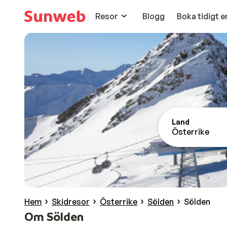
Resor
Blogg
Boka tidigt 
Land
Österrike
Hem
Skidresor
Österrike
Sölden
Sölden
Om Sölden