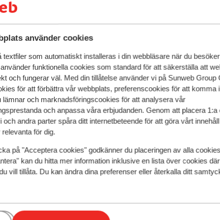
plats använder cookies
textfiler som automatiskt installeras i din webbläsare när du besöker
 använder funktionella cookies som standard för att säkerställa att w
ekt och fungerar väl. Med din tillåtelse använder vi på Sunweb Gro
kies för att förbättra vår webbplats, preferenscookies för att komma 
u lämnar och marknadsföringscookies för att analysera vår
gsprestanda och anpassa våra erbjudanden. Genom att placera 1:a 
 och andra parter spåra ditt internetbeteende för att göra vårt innehål
relevanta för dig.
cka på "Acceptera cookies" godkänner du placeringen av alla cookie
Fantastisk
8.8
ntera" kan du hitta mer information inklusive en lista över cookies där
rkhotel Sölden
Appartemen
du vill tillåta. Du kan ändra dina preferenser eller återkalla ditt samt
Prantl
den
Sölden
Österrike
Sölden
Sölden
Öste
ära centrum
astu, ångbad och solarium
Populära lägenh
00 meter till lift och pist
Lägenheter med pl