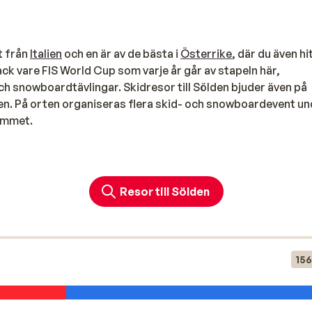
t från
Italien
och en är av de bästa i
Österrike
, där du även hi
ack vare FIS World Cup som varje år går av stapeln här,
h snowboardtävlingar. Skidresor till Sölden bjuder även på
atten. På orten organiseras flera skid- och snowboardevent u
rammet.
lden på åkning ner för inte bara en, utan två glaciärer.
 till de perfekta snöförhållandena. Det 'r även här du hitta d
Resor till Sölden
h på de olika topparna finns utsiktsplatser med fantastisk
längdspår i området som varierar från nivåerna lätta till
156
en av Sölden. Härifrån kan du nå två skidområden: områdena r
t lämpligt för familjer. Det är lättillgängligt med bil eller 
rn. I området nära Gaislachkogel finns däremot huvudsaklig