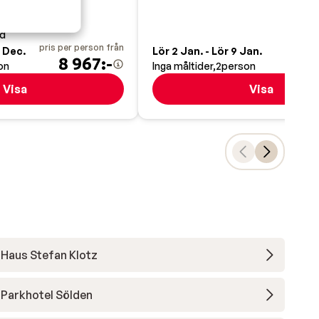
skidbussen
ad
pris per person från
pris pe
9 Dec.
Lör 2 Jan. - Lör 9 Jan.
8 967:-
11
on
Inga måltider
2
person
Visa
Visa
Haus Stefan Klotz
Parkhotel Sölden