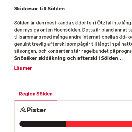
Skidresor till Sölden
Sölden är den mest kända skidorten i Ötztal inte lång
den mysiga orten
Hochsölden
. Detta är bland annat t
tillsammans med många andra internationella skid- oc
genuint trevlig afterski som pågår till långt in på n
säsongen, och konserter står regelbundet på prog
Snösäker skidåkning och afterski i Sölden
Läs mer
Förutom riktigt bra skidåkning bjuder skidresor till Sö
Skidområdet i
Sölden
ligger högt beläget vilket bidrar
topparna, "Big 3", som sträcker sig över 3000 höjd oc
panoramautsikt. För längdskidåkare finns många olika 
Region Sölden
medelsvåra.
Pister
De flesta av backarna, 130 kilometer, ligger i närhet
Gaislachkugl och Giggijoch. Det senare området är mycke
Det finns också lätta backar och en skidskola för ba