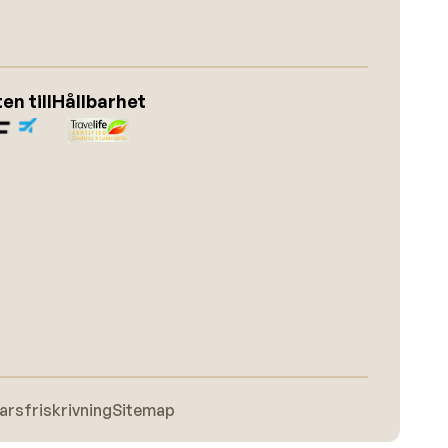
n till
Hållbarhet
arsfriskrivning
Sitemap