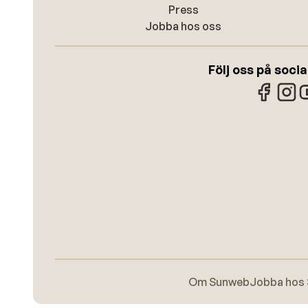
Press
Jobba hos oss
Följ oss på soci
Om Sunweb
Jobba hos