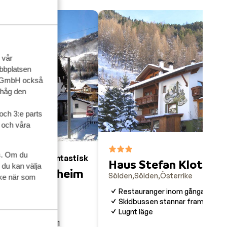
 vår
ebbplatsen
up GmbH också
ihåg den
och 3:e parts
l och våra
F
9
s. Om du
Fantastisk
8.1
Haus Stefan Klotz
 du kan välja
ten Gästeheim
Sölden
Sölden
Österrike
ycke när som
Restauranger inom gångavstån
rrike
Skidbussen stannar framför dö
Lugnt läge
eter
ats för upp till 11