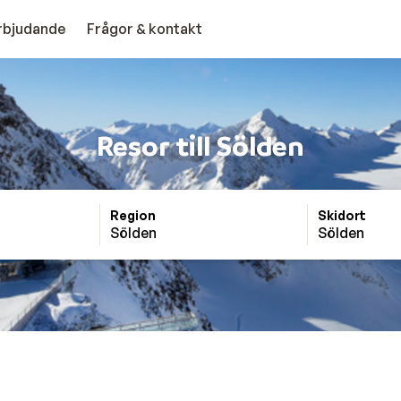
erbjudande
Frågor & kontakt
Resor till Sölden
Region
Skidort
Sölden
Sölden