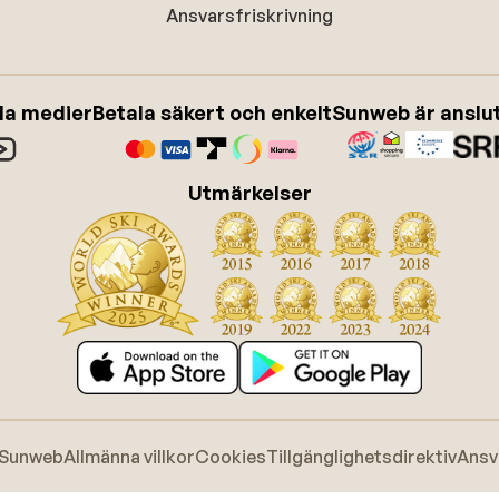
Ansvarsfriskrivning
ala medier
Betala säkert och enkelt
Sunweb är anslute
Utmärkelser
 Sunweb
Allmänna villkor
Cookies
Tillgänglighetsdirektiv
Ansv