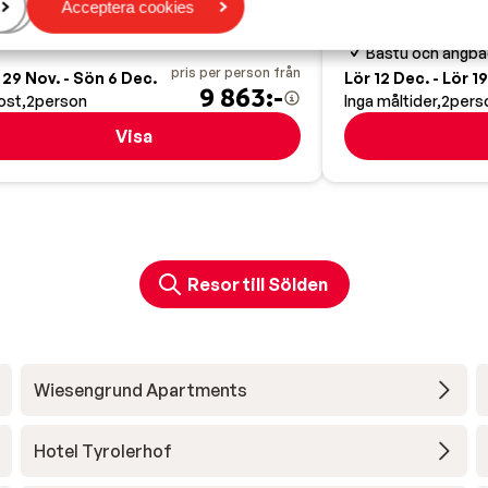
Acceptera cookies
personer
100 meter från 
Bastu och ångb
pris per person från
29 Nov. - Sön 6 Dec.
Lör 12 Dec. - Lör 1
9 863:-
ost
2
person
Inga måltider
2
pers
Visa
Resor till Sölden
Wiesengrund Apartments
Hotel Tyrolerhof