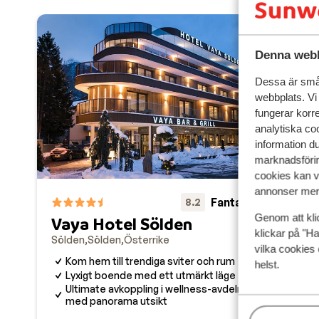
Denna webb
Dessa är små 
webbplats. Vi
fungerar korr
analytiska coo
information d
marknadsförin
cookies kan vi
annonser mer 
Fantastisk
8.2
Genom att kli
Vaya Hotel Sölden
klickar på "Ha
Sölden
Sölden
Österrike
Pa
vilka cookies 
Söl
Kom hem till trendiga sviter och rum
helst.
Lyxigt boende med ett utmärkt läge
N
Ultimate avkoppling i wellness-avdelningen
B
med panorama utsikt
4