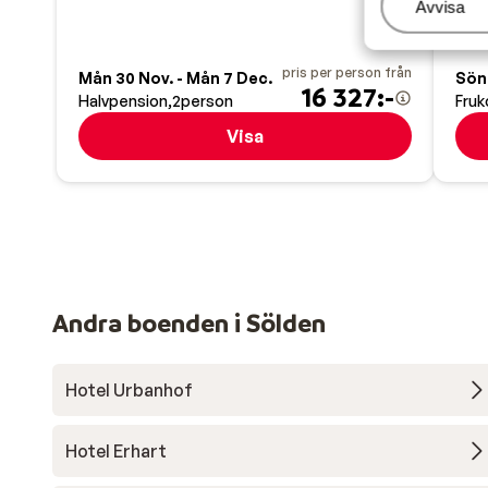
Hantera
Avvisa
pris per person från
Mån 30 Nov. - Mån 7 Dec.
Sön 
16 327:-
Halvpension
2
person
Fruk
Visa
Andra boenden i Sölden
Hotel Urbanhof
Hotel Erhart