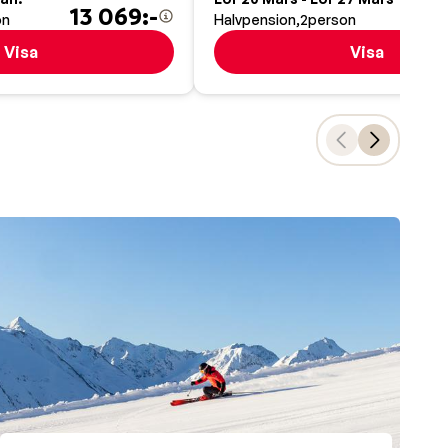
13 069:-
12
on
Halvpension
2
person
Visa
Visa