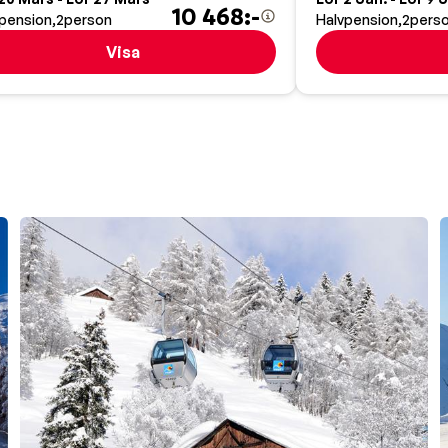
10 468:-
pension
2
person
Halvpension
2
pers
Visa