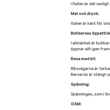
I Italien är det vanlig
Mat och dryck:
Italien är känt för s
Butikernas öppettid
I allmänhet är butiker
öppnar allt igen fram ti
Resa med bil:
Riksvägarna är farba
Bernardo är stängt un
Spänning:
Spänningen, som i Sve
GSM: