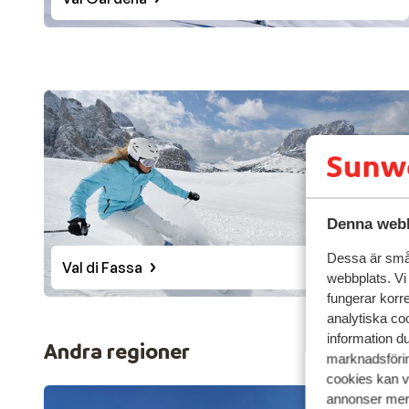
Denna webb
Dessa är små 
Val di Fassa
webbplats. Vi
fungerar korr
analytiska coo
information d
Andra regioner
marknadsförin
cookies kan vi
annonser mer 