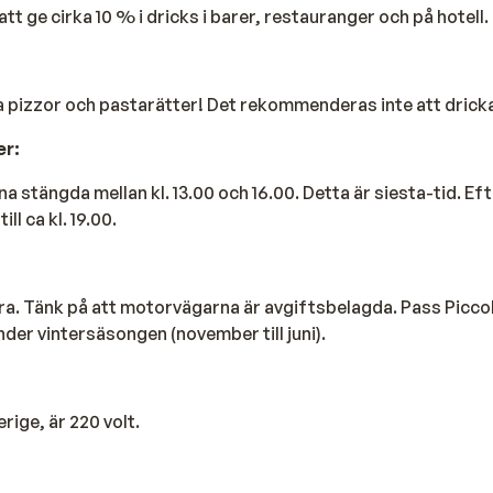
t att ge cirka 10 % i dricks i barer, restauranger och på hotell.
ina pizzor och pastarätter! Det rekommenderas inte att drick
er:
na stängda mellan kl. 13.00 och 16.00. Detta är siesta-tid. Efte
ll ca kl. 19.00.
ra. Tänk på att motorvägarna är avgiftsbelagda. Pass Picco
der vintersäsongen (november till juni).
rige, är 220 volt.