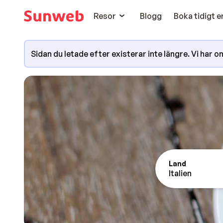
Resor
Blogg
Boka tidigt 
Sidan du letade efter existerar inte längre. Vi har omd
Land
Italien