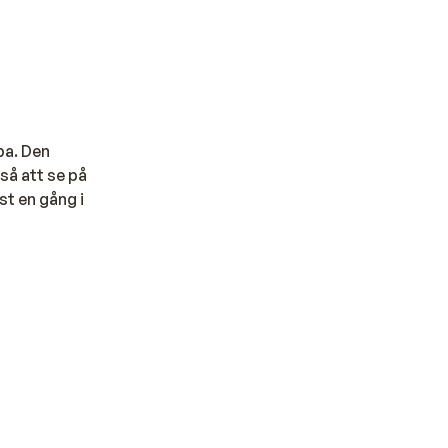
ba. Den
så att se på
st en gång i