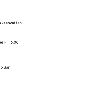
a kranvatten.
r kl. 16.00
lo San