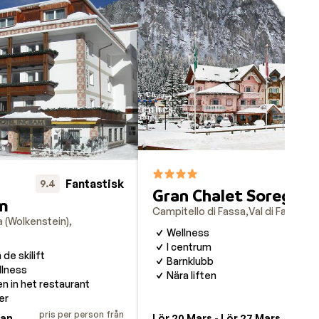
ela
olada-
nia.
la
esten,
na.
F
9
Fantastisk
9.4
Gran Chalet Soreghes
m
Campitello di Fassa
Val di Fassa
Ita
a (Wolkenstein)
Wellness
I centrum
de skilift
Barnklubb
llness
Nära liften
en in het restaurant
er
pris per person från
pris pe
Jan.
Lör 20 Mars - Lör 27 Mars