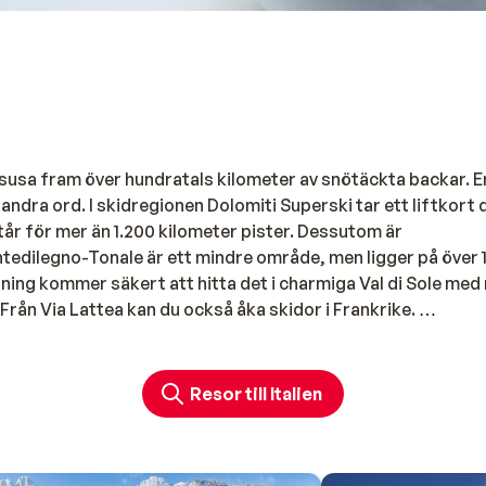
n susa fram över hundratals kilometer av snötäckta backar. E
ra ord. I skidregionen Dolomiti Superski tar ett liftkort di
tår för mer än 1.200 kilometer pister. Dessutom är
tedilegno-Tonale är ett mindre område, men ligger på över 
ing kommer säkert att hitta det i charmiga Val di Sole med
 Från Via Lattea kan du också åka skidor i Frankrike.
nt njutning. Och oavsett om du reser till de italienska berg
Resor till Italien
käresta, kommer du säkert att hitta ett trevligt hotell, lägen
n skidliften, i backarna eller mitt i en livlig by: här finns nå
 komforten med ett omfattande wellness- och poolutbud och go