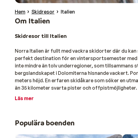
Hem
Skidresor
Italien
Om Italien
Skidresor till Italien
Norra Italien är fullt med vackra skidorter där du ka
perfekt destination för en vintersportsemester med and
inte mindre än tolv underregioner, som tillsammans s
bergslandskapet i Dolomiterna hisnande vackert. Pon
meters höjd. En erfaren skidåkare som söker en utman
än 35 kilometer svarta pister och offpistmöjligheter.
Skidsemester i Italien är en succé
Läs mer
En vintersportsemester i norra Italien är hundra proce
med en grupp vänner eller kollegor, familjen eller din 
Populära boenden
eller chalet bland vårt utbud av boende. Ett stenkast frå
för alla. Ett all-inclusive-hotell ger dig den extra