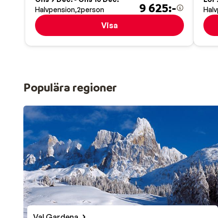
9 625:-
Halvpension
2
person
Halv
Visa
Populära regioner
Val Gardena