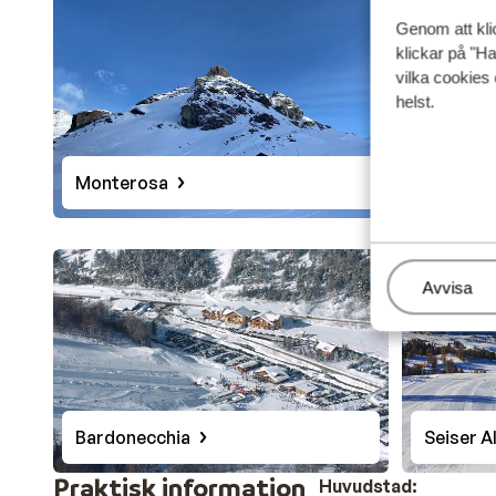
Genom att kli
klickar på "Ha
vilka cookies 
helst.
Monterosa
Arabba
Hantera
Avvisa
Bardonecchia
Seiser A
Praktisk information
Huvudstad: