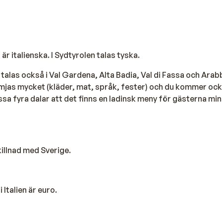
 är italienska. I Sydtyrolen talas tyska.
a talas också i Val Gardena, Alta Badia, Val di Fassa och Arab
ämjas mycket (kläder, mat, språk, fester) och du kommer ock
essa fyra dalar att det finns en ladinsk meny för gästerna min
killnad med Sverige.
i Italien är euro.