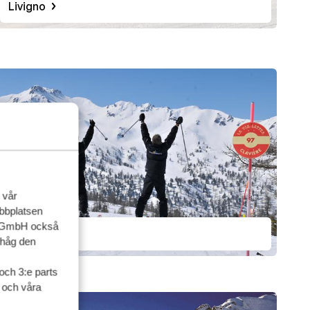
Livigno
 vår
ebbplatsen
up GmbH också
Via Lattea
ihåg den
och 3:e parts
l och våra