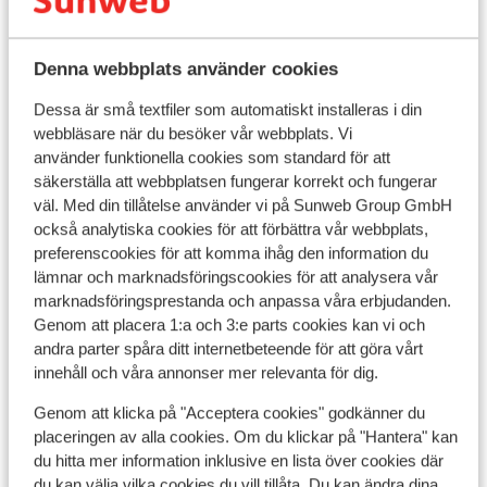
Denna webbplats använder cookies
Dessa är små textfiler som automatiskt installeras i din
webbläsare när du besöker vår webbplats. Vi
använder funktionella cookies som standard för att
säkerställa att webbplatsen fungerar korrekt och fungerar
Bra
7.7
väl. Med din tillåtelse använder vi på Sunweb Group GmbH
Résidence Les Balcons de Val
också analytiska cookies för att förbättra vår webbplats,
Thorens
preferenscookies för att komma ihåg den information du
Ré
Val Thorens
Val Thorens
Frankrike
lämnar och marknadsföringscookies för att analysera vår
marknadsföringsprestanda och anpassa våra erbjudanden.
Val
Lugnt läge
Genom att placera 1:a och 3:e parts cookies kan vi och
Perfekt för grupper
C
andra parter spåra ditt internetbeteende för att göra vårt
Lyxiga lägenheter med jacuzzi
N
innehåll och våra annonser mer relevanta för dig.
I utkanten av stadens centrum
L
pris per person från
Lör 21 Nov. - Lör 28 Nov.
Sön
Genom att klicka på "Acceptera cookies" godkänner du
8 865:-
Inga måltider
2
person
Inga
placeringen av alla cookies. Om du klickar på "Hantera" kan
du hitta mer information inklusive en lista över cookies där
Visa
du kan välja vilka cookies du vill tillåta. Du kan ändra dina