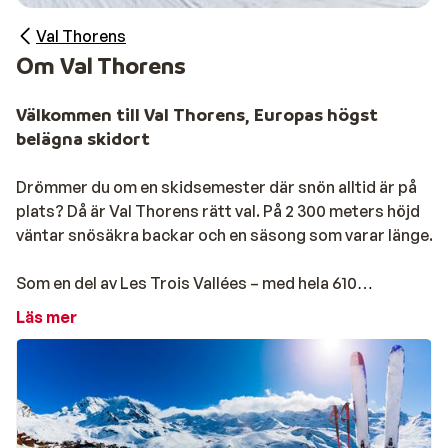
Val Thorens
Om Val Thorens
Välkommen till Val Thorens, Europas högst
belägna skidort
Drömmer du om en skidsemester där snön alltid är på
plats? Då är Val Thorens rätt val. På 2 300 meters höjd
väntar snösäkra backar och en säsong som varar länge.
Som en del av Les Trois Vallées – med hela 610
kilometer pist – får du oändliga valmöjligheter. Vill du
Läs mer
ha mer än Val Thorens? Med ett förlängt liftkort når du
enkelt grannbyarna Les Menuires, Méribel och
Courchevel. Perfekt för både nybörjare och erfarna
åkare som vill variera sina dagar i backen.